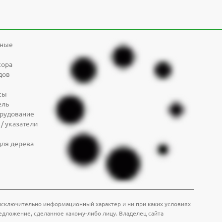
дные
сора
дов
сы
ель
орудование
/ указатели
для дерева
т исключительно информационный характер и ни при каких условиях
едложение, сделанное какому-либо лицу. Владелец сайта