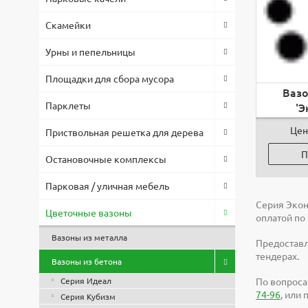
Скамейки
Урны и пепельницы
Площадки для сбора мусора
Вазо
Парклеты
'Э
Цен
Приствольная решетка для дерева
П
Остановочные комплексы
Парковая / уличная мебель
Серия Экон
Цветочные вазоны
оплатой по
Вазоны из металла
Предоставл
тендерах.
Вазоны из бетона
Серия Идеал
По вопроса
74-96
, или
Серия Кубизм