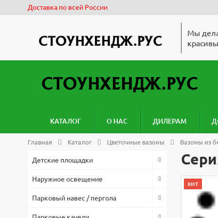
Доставка по всей России
Мы дела
красивы
КАТАЛОГ
О НАС
ДИЛЕРАМ
Д
Главная
Каталог
Цветочные вазоны
Вазоны из б
Сери
Детские площадки
Наружное освещение
хит
Парковый навес / пергола
Парковые качели