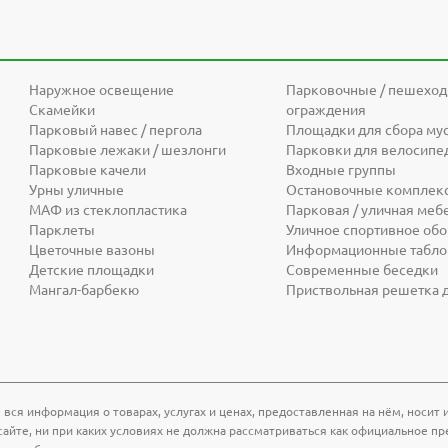
Наружное освещение
Парковочные / пешехо
Скамейки
ограждения
Парковый навес / пергола
Площадки для сбора му
Парковые лежаки / шезлонги
Парковки для велосипе
Парковые качели
Входные группы
Урны уличные
Остановочные комплек
МАФ из стеклопластика
Парковая / уличная меб
Парклеты
Уличное спортивное об
Цветочные вазоны
Информационные табло 
Детские площадки
Современные беседки
Мангал-барбекю
Приствольная решетка 
 вся информация о товарах, услугах и ценах, предоставленная на нём, носи
айте, ни при каких условиях не должна рассматриваться как официальное пр