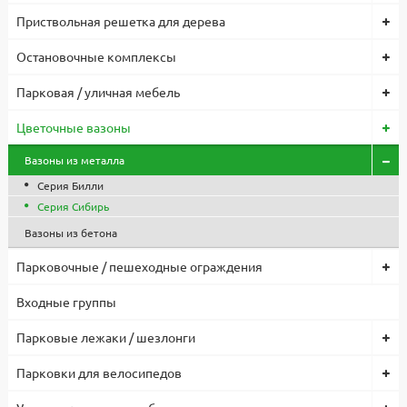
складах и сроках доставки обращайтесь к менеджерам по
Приствольная решетка для дерева
телефону
8-495-119-74-96
, или пишите нам на почту
zakaz@stounhenge.ru
Остановочные комплексы
Низкая цена на парковую, садовую и уличную мебель, МАФ
Парковая / уличная мебель
обусловлена собственным производством и большими
объемами, что позволило снизить себестоимость продукции.
Цветочные вазоны
Все изделия проходят контроль качества, используются
сертифицированные комплектующие и материалы. Гарантия
Вазоны из металла
1 год.
Серия Билли
Серия Сибирь
Вазоны из бетона
Парковочные / пешеходные ограждения
Входные группы
Парковые лежаки / шезлонги
Парковки для велосипедов