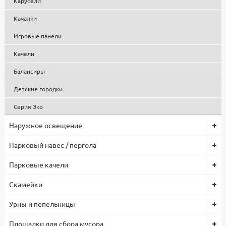
Карусели
Низкая цена на парковую, садовую и уличную мебель, МАФ
Качалки
обусловлена собственным производством и большими
объемами, что позволило снизить себестоимость продукции.
Игровые панели
Все изделия проходят контроль качества, используются
сертифицированные комплектующие и материалы. Гарантия
Качели
1 год.
Балансиры
Детские городки
Серия Эко
Наружное освещение
Парковый навес / пергола
Парковые качели
Скамейки
Урны и пепельницы
Площадки для сбора мусора