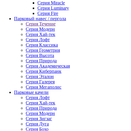
Серия Miracle
Серия Luminary
Серия Fire
Парковый навес / пергола
Серия Течение
Серия Модерн
Серия Хай-тек
Серия Лофт
Серия Классика
Серия Геометрия
Серия Высота
Серия Природа
Серия Академическая
Серия Киберпанк
Серия Эталон
Серия Галерея
Серия Мегаполис
Парковые качели
Серия Лофт
Серия Хай-тек
Серия Природа
Серия Модерн
Серия Зигзаг
Серия Дуга
Серия Бохо