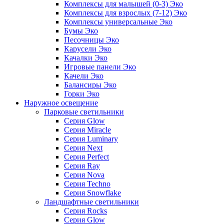
Комплексы для малышей (0-3) Эко
Комплексы для взрослых (7-12) Эко
Комплексы универсальные Эко
Бумы Эко
Песочницы Эко
Карусели Эко
Качалки Эко
Игровые панели Эко
Качели Эко
Балансиры Эко
Горки Эко
Наружное освещение
Парковые светильники
Серия Glow
Серия Miracle
Серия Luminary
Серия Next
Серия Perfect
Серия Ray
Серия Nova
Серия Techno
Серия Snowflake
Ландшафтные светильники
Серия Rocks
Серия Glow