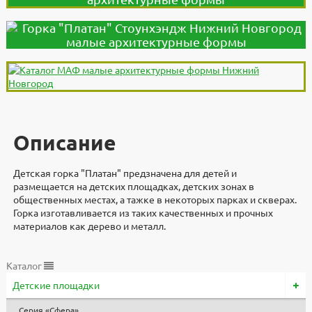
Описание
Детская горка "Платан" предзначена для детей и
размещается на детских площадках, детских зонах в
общественных местах, а тажке в некоторых парках и скверах.
Горка изготавливается из таких качественных и прочных
материалов как дерево и металл.
Доставка
Дополнительно
Документы
Документы
Видеоинструкция
Характеристики
Каталог
Детские площадки
Доставка по всей России. В стоимость продукции не входят
Горка "Платан" разработали и изготавливают в компании
3d модели для проектировщиков
Высота, мм
Файлы
услуги по доставке, разгрузке и расстановке изделий.
"Стоунхендж". Материал - дерево и металл, размеры
3800
Скачать
Серия «Сфера»