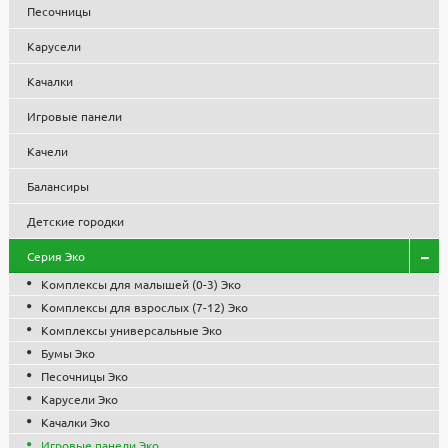
Песочницы
телефону
8-495-119-74-96
, или пишите нам на почту
zakaz@stounhenge.ru
Карусели
Низкая цена на парковую, садовую и уличную мебель, МАФ
Качалки
обусловлена собственным производством и большими
объемами, что позволило снизить себестоимость продукции.
Игровые панели
Все изделия проходят контроль качества, используются
сертифицированные комплектующие и материалы. Гарантия
Качели
1 год.
Балансиры
Детские городки
Серия Эко
Комплексы для малышей (0-3) Эко
Комплексы для взрослых (7-12) Эко
Комплексы универсальные Эко
Бумы Эко
Песочницы Эко
Карусели Эко
Качалки Эко
Игровые панели Эко