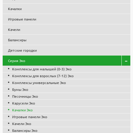
Низкая цена на парковую, садовую и уличную мебель, МАФ
Качалки
обусловлена собственным производством и большими
объемами, что позволило снизить себестоимость продукции.
Игровые панели
Все изделия проходят контроль качества, используются
сертифицированные комплектующие и материалы. Гарантия
Качели
1 год.
Балансиры
Детские городки
Серия Эко
Комплексы для малышей (0-3) Эко
Комплексы для взрослых (7-12) Эко
Комплексы универсальные Эко
Бумы Эко
Песочницы Эко
Карусели Эко
Качалки Эко
Игровые панели Эко
Качели Эко
Балансиры Эко