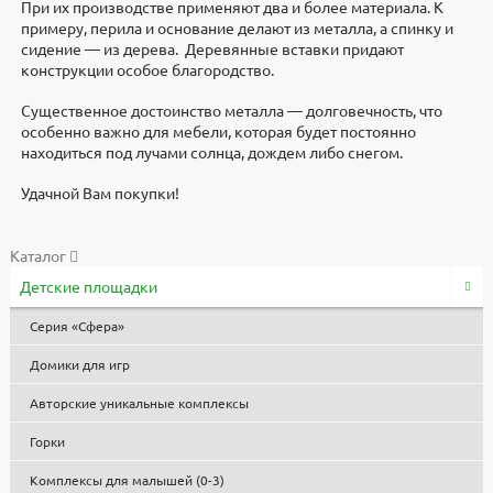
При их производстве применяют два и более материала. К
примеру, перила и основание делают из металла, а спинку и
сидение — из дерева. Деревянные вставки придают
конструкции особое благородство.
Существенное достоинство металла — долговечность, что
особенно важно для мебели, которая будет постоянно
находиться под лучами солнца, дождем либо снегом.
Удачной Вам покупки!
Доставка
Дополнительно
Документы
Документы
Видеоинструкция
Характеристики
Каталог
Детские площадки
Доставка по всей России. В стоимость продукции не входят
Парковые качели "Лес" разработали и изготавливают в
3d модели для проектировщиков
Высота, мм
Файлы
услуги по доставке, разгрузке и расстановке изделий.
компании "Стоунхендж". Материал - металл и дерево(сосна),
2740
Скачать
Серия «Сфера»
Доставка осуществляется транспортными компаниями, у
размеры 3880x3880.
Длина, мм
Скачать реквизиты
которых есть представительства в вашем городе. Возможна
Оплата по безналичному расчету с НДС. Предоплата 100%.
3880
Домики для игр
доставка частным грузовым транспортом.
Работаем по договорам.
Ширина, мм
Запросить паспорт
2380
Авторские уникальные комплексы
Точную стоимость доставки можно уточнить у
Товар в наличие на складе. Если достаточного количества нет
Материал
Скачать договор поставки
менеджера.
в наличии, то он будет изготовлен и доставлен по указанному
металл и дерево(сосна)
Горки
адресу в согласованные сроки. Изделие относится к
категории Качели Эко.
Комплексы для малышей (0-3)