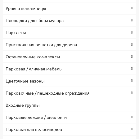
сертифицированные комплектующие и материалы. Гарантия
50 Гц
Урны и пепельницы
1 год.
Индекс цветопередачи Ra
>80
Площадки для сбора мусора
Угол рассеивания света, град
120
Парклеты
Температура эксплуатации, C
от -40 до +40
Приствольная решетка для дерева
Срок службы
30 000 ч
Остановочные комплексы
Заводская гарантия на светильник
2 года
Парковая / уличная мебель
Корпус
Стальной горячеоцинкованный корпус с порошковой
Цветочные вазоны
покраской / цинковый грунт с порошковой покраской
Цветовая температура, К
Парковочные / пешеходные ограждения
3000/4000/5000
Входные группы
Парковые лежаки / шезлонги
Парковки для велосипедов