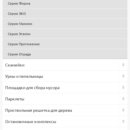
Серия Форма
Все изделия проходят контроль качества, используются
сертифицированные комплектующие и материалы. Гарантия
Серия ЭКО
1 год.
Серия Мажино
Серия Эталон
Серия Притяжение
Серия Отрада
Скамейки
Урны и пепельницы
Площадки для сбора мусора
Парклеты
Приствольная решетка для дерева
Остановочные комплексы