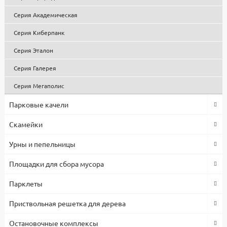
Низкая цена на парковую, садовую и уличную мебель, МАФ
Серия Академическая
обусловлена собственным производством и большими
объемами, что позволило снизить себестоимость продукции.
Серия Киберпанк
Все изделия проходят контроль качества, используются
сертифицированные комплектующие и материалы. Гарантия
Серия Эталон
1 год.
Серия Галерея
Серия Мегаполис
Парковые качели
Скамейки
Урны и пепельницы
Площадки для сбора мусора
Парклеты
Приствольная решетка для дерева
Остановочные комплексы