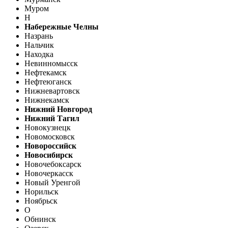
Муром
Н
Набережные Челны
Назрань
Нальчик
Находка
Невинномысск
Нефтекамск
Нефтеюганск
Нижневартовск
Нижнекамск
Нижний Новгород
Нижний Тагил
Новокузнецк
Новомосковск
Новороссийск
Новосибирск
Новочебоксарск
Новочеркасск
Новый Уренгой
Норильск
Ноябрьск
О
Обнинск