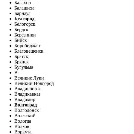
Балахна
Балашиха
Барнаул
Белгород
Белогорск
Бердск
Березники
Бийск
Биробиджан
Благовещенск
Братск
Брянск
Бугульма
В
Великие Луки
Великий Новгород
Владивосток
Владикавказ
Владимир
Волгоград
Волгодонск
Волжский
Вологда
Волхов
Воркута