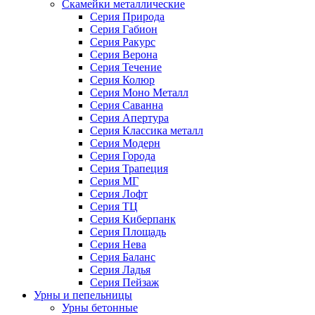
Скамейки металлические
Серия Природа
Серия Габион
Серия Ракурс
Серия Верона
Серия Течение
Серия Колюр
Серия Моно Металл
Серия Саванна
Серия Апертура
Серия Классика металл
Серия Модерн
Серия Города
Серия Трапеция
Серия МГ
Серия Лофт
Серия ТЦ
Серия Киберпанк
Серия Площадь
Серия Нева
Серия Баланс
Серия Ладья
Серия Пейзаж
Урны и пепельницы
Урны бетонные