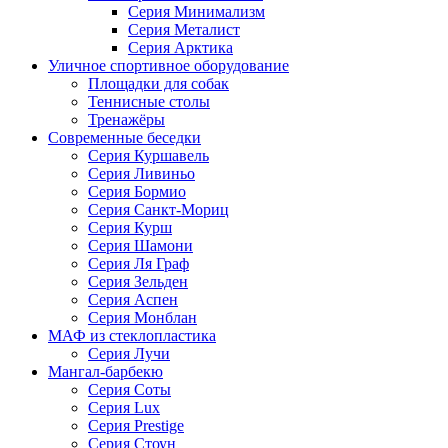
Серия Минимализм
Серия Металист
Серия Арктика
Уличное спортивное оборудование
Площадки для собак
Теннисные столы
Тренажёры
Современные беседки
Серия Куршавель
Серия Ливиньо
Серия Бормио
Серия Санкт-Мориц
Серия Курш
Серия Шамони
Серия Ля Граф
Серия Зельден
Серия Аспен
Серия Монблан
МАФ из стеклопластика
Серия Лучи
Мангал-барбекю
Серия Соты
Серия Lux
Серия Prestige
Серия Стоун