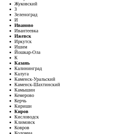
Жуковский
З
Зеленоград
И
Иваново
Ивантеевка
Ижевск
Иркутск
Ишим
Йошкар-Ола
К
Казань
Калининград
Калуга
Каменск-Уральский
Каменск-Шахтинский
Камышин
Кемерово
Керчь
Кириши
Киров
Кисловодск
Климовск
Ковров
Коломна