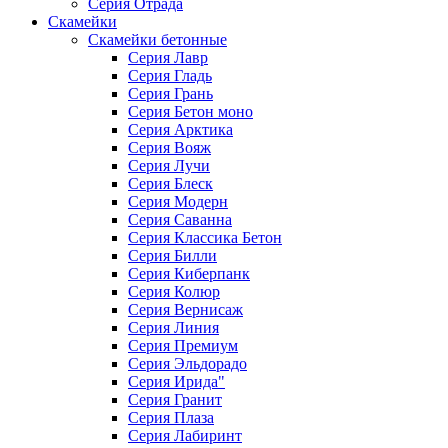
Серия Отрада
Скамейки
Скамейки бетонные
Серия Лавр
Серия Гладь
Серия Грань
Серия Бетон моно
Серия Арктика
Серия Вояж
Серия Лучи
Серия Блеск
Серия Модерн
Серия Саванна
Серия Классика Бетон
Серия Билли
Серия Киберпанк
Серия Колюр
Серия Вернисаж
Серия Линия
Серия Премиум
Серия Эльдорадо
Серия Ирида"
Серия Гранит
Серия Плаза
Серия Лабиринт