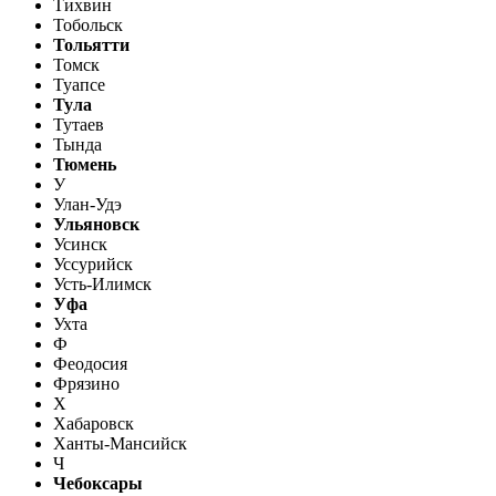
Тихвин
Тобольск
Тольятти
Томск
Туапсе
Тула
Тутаев
Тында
Тюмень
У
Улан-Удэ
Ульяновск
Усинск
Уссурийск
Усть-Илимск
Уфа
Ухта
Ф
Феодосия
Фрязино
Х
Хабаровск
Ханты-Мансийск
Ч
Чебоксары