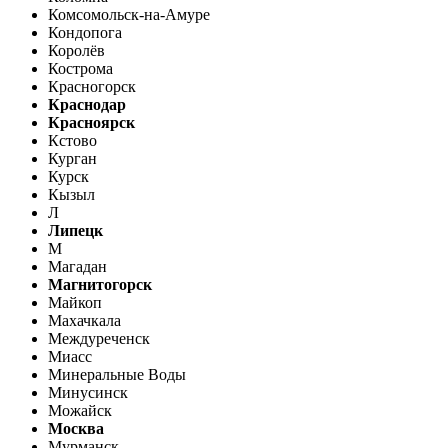
Комсомольск-на-Амуре
Кондопога
Королёв
Кострома
Красногорск
Краснодар
Красноярск
Кстово
Курган
Курск
Кызыл
Л
Липецк
М
Магадан
Магнитогорск
Майкоп
Махачкала
Междуреченск
Миасс
Минеральные Воды
Минусинск
Можайск
Москва
Мурманск