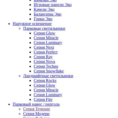
Игровые панели Эко
Качели Эко
Балансиры Эко
Горки Эко
Наружное освещение
Парковые светильники
Серия Glow
Серия Miracle
Серия Luminary
Серия Next
Серия Perfect
Серия Ray
Серия Nova
Серия Techno
Серия Snowflake
Ландшафтные светильники
Серия Rocks
Серия Glow
Серия Miracle
Серия Luminary
Серия Fire
Парковый навес / пергола
Серия Течение
Серия Модерн