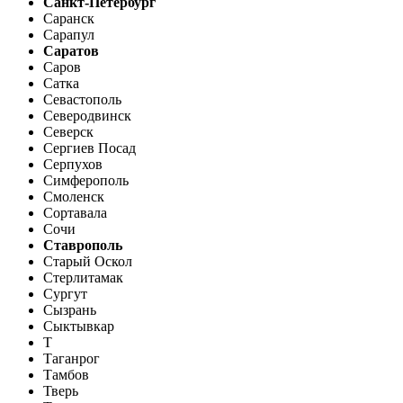
Санкт-Петербург
Саранск
Сарапул
Саратов
Саров
Сатка
Севастополь
Северодвинск
Северск
Сергиев Посад
Серпухов
Симферополь
Смоленск
Сортавала
Сочи
Ставрополь
Старый Оскол
Стерлитамак
Сургут
Сызрань
Сыктывкар
Т
Таганрог
Тамбов
Тверь