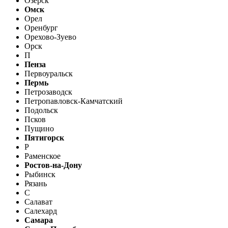
Озерск
Омск
Орел
Оренбург
Орехово-Зуево
Орск
П
Пенза
Первоуральск
Пермь
Петрозаводск
Петропавловск-Камчатский
Подольск
Псков
Пущино
Пятигорск
Р
Раменское
Ростов-на-Дону
Рыбинск
Рязань
С
Салават
Салехард
Самара