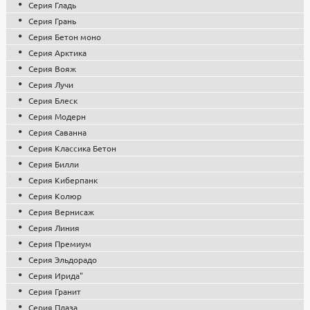
Серия Гладь
конкурсах и тендерах.
Бетон
Серия Грань
Материал сидения
По вопросам о продукции, комплектации, цене, наличию на
Дерево
Серия Бетон моно
складах и сроках доставки обращайтесь к менеджерам по
Серия Арктика
телефону
8-495-119-74-96
, или пишите нам на почту
Серия Вояж
zakaz@stounhenge.ru
Серия Лучи
Низкая цена на парковую, садовую и уличную мебель, МАФ
Серия Блеск
обусловлена собственным производством и большими
Серия Модерн
объемами, что позволило снизить себестоимость продукции.
Серия Саванна
Все изделия проходят контроль качества, используются
Серия Классика Бетон
сертифицированные комплектующие и материалы. Гарантия
1 год.
Серия Билли
Серия Киберпанк
Серия Колюр
Серия Вернисаж
Серия Линия
Серия Премиум
Серия Эльдорадо
Серия Ирида"
Серия Гранит
Серия Плаза