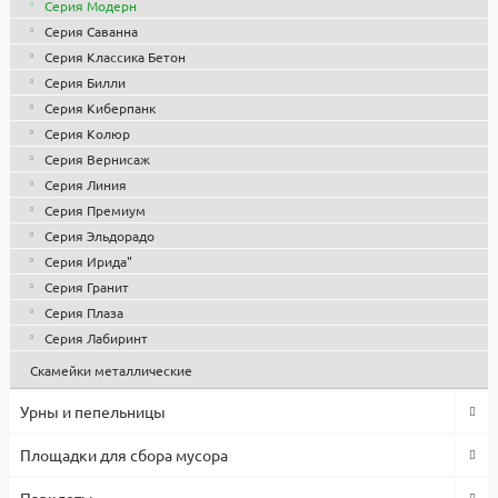
Серия Модерн
объемами, что позволило снизить себестоимость продукции.
Серия Саванна
Все изделия проходят контроль качества, используются
Серия Классика Бетон
сертифицированные комплектующие и материалы. Гарантия
1 год.
Серия Билли
Серия Киберпанк
Серия Колюр
Серия Вернисаж
Серия Линия
Серия Премиум
Серия Эльдорадо
Серия Ирида"
Серия Гранит
Серия Плаза
Серия Лабиринт
Скамейки металлические
Урны и пепельницы
Площадки для сбора мусора
Парклеты