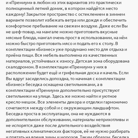
и «Премиум» в любом из этих вариантов это практически
полноценный летний домик, в котором найдётся место
каждому! Закрытое пространство с остеклением в зимнем
варианте позволит избежать ветра или дождя и обеспечить
комфортное пребывание на свежем воздухе. Даже если Вы
не шеф-повар, на мангале можно приготовить вкусные
мясные блюда, мангал очень прост в использовании, на нём
можно быстро приготовить мясо и подать его к столу. В
комплектации «Бизнес» уже продумано место для отдыха и
приёма пищи. Вся мебель выполнена из качественных
материалов, устойчивых к износу. Детская зона оборудована
скалодромом. В комплектации «Премиум» у них в
расположении будет ещё и грифельная доска и качель. Если
Вы вдруг засиделись допоздна, то начиная с комплектации
«Бизнес» беседка оснащена светильниками, а в
комплектации «Премиум» дополнительно присутствуют
светильники на улице. Здесь же можно найти и уютное
кресло-мешок. Все элементы декора и отделки гармонично
сочетаются между собой и с окружающим ландшафтом.
Беседка проста в эксплуатации, она не нуждаются в
дополнительном обслуживании, материалы неприхотливы и
не испорятся даже после длительного воздействия
негативных климатических факторов, её не нужно разбирать
и прятать на время зимы и морозов. Таким образом, беседка