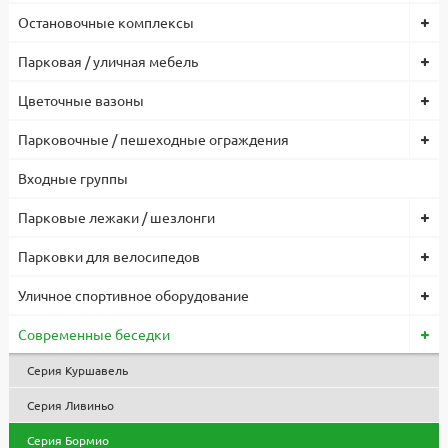
Остановочные комплексы
Низкая цена на парковую, садовую и уличную мебель, МАФ
обусловлена собственным производством и большими
Парковая / уличная мебель
объемами, что позволило снизить себестоимость продукции.
Все изделия проходят контроль качества, используются
Цветочные вазоны
сертифицированные комплектующие и материалы. Гарантия
1 год.
Парковочные / пешеходные ограждения
Входные группы
Парковые лежаки / шезлонги
Парковки для велосипедов
Уличное спортивное оборудование
Современные беседки
Серия Куршавель
Серия Ливиньо
Серия Бормио