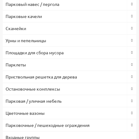
сертифицированные комплектующие и материалы. Гарантия
Парковый навес / пергола
1 год.
Парковые качели
Скамейки
Урны и пепельницы
Площадки для сбора мусора
Парклеты
Приствольная решетка для дерева
Остановочные комплексы
Парковая / уличная мебель
Цветочные вазоны
Парковочные / пешеходные ограждения
Входные группы