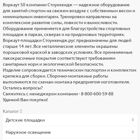
Воркаут 50 компании Стоунхендж — надежное оборудование
Доставка по всей России. В стоимость продукции не входят
Воркаут 50 разработали и изготавливают в компании
3d модели для проектировщиков
Высота, мм
для занятий спортом на свежем воздухе с собственным весом и
Файлы
услуги по доставке, разгрузке и расстановке изделий.
"Стоунхендж". Материал - металл, размеры 4500x4500.
2500
минимальным инвентарем. Тренировки направлены на
Скачать
Доставка осуществляется транспортными компаниями, у
Оплата по безналичному расчету с НДС. Предоплата 100%.
Длина, мм
комплексное развитие силы, ловкости и выносливости.
Скачать реквизиты
которых есть представительства в вашем городе. Возможна
Работаем по договорам.
4500
Оборудование применяется для благоустройства спортивных
доставка частным грузовым транспортом.
Ширина, мм
площадок в парках, скверах и на придомовых территориях.
Запросить паспорт
Товар в наличие на складе. Если достаточного количества нет
3000
Воркаут-площадки Стоунхендж.рус предназначены для людей
Точную стоимость доставки можно уточнить у
в наличии, то он будет изготовлен и доставлен по указанному
Материал
старше 14 лет. Все металлические элементы окрашены
Скачать договор поставки
менеджера.
адресу в согласованные сроки. Изделие относится к
металл
порошковой краской в заводских условиях. Все применяемые
категории Уличное спортивное оборудование.
Монтаж
лакокрасочные покрытия соответствуют требованиям
Бетонирование ответной закладной, болтовое соединение
санитарных норм и экологической безопасности.
Предоставляем скидки на крупные партии товаров, а также
Изделие сопровождается техническим паспортом и комплектом
постоянным заказчикам и дилерам. Готовы участвовать в
крепежа для сборки. Сборочно-монтажные работы
конкурсах и тендерах.
выполняются по схемам монтажа предприятия-изготовителя.
Остались вопросы?
По вопросам о продукции, комплектации, цене, наличию на
Свяжитесь с менеджером компании - 8-800-600-59-88
складах и сроках доставки обращайтесь к менеджерам по
Удачной Вам покупки!
телефону
8-495-119-74-96
, или пишите нам на почту
zakaz@stounhenge.ru
Каталог
Детские площадки
Низкая цена на парковую, садовую и уличную мебель, МАФ
обусловлена собственным производством и большими
объемами, что позволило снизить себестоимость продукции.
Наружное освещение
Все изделия проходят контроль качества, используются