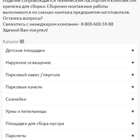
Изделие сопровождается техническим паспортом и комплектом
постоянным заказчикам и дилерам. Готовы участвовать в
крепежа для сборки. Сборочно-монтажные работы
конкурсах и тендерах.
выполняются по схемам монтажа предприятия-изготовителя.
Остались вопросы?
По вопросам о продукции, комплектации, цене, наличию на
Свяжитесь с менеджером компании - 8-800-600-59-88
складах и сроках доставки обращайтесь к менеджерам по
Удачной Вам покупки!
телефону
8-495-119-74-96
, или пишите нам на почту
zakaz@stounhenge.ru
Каталог
Детские площадки
Низкая цена на парковую, садовую и уличную мебель, МАФ
обусловлена собственным производством и большими
объемами, что позволило снизить себестоимость продукции.
Наружное освещение
Все изделия проходят контроль качества, используются
сертифицированные комплектующие и материалы. Гарантия
Парковый навес / пергола
1 год.
Парковые качели
Скамейки
Урны и пепельницы
Площадки для сбора мусора
Парклеты