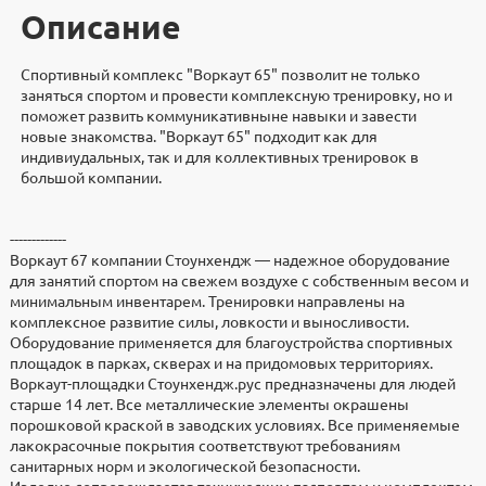
Описание
Спортивный комплекс "Воркаут 65" позволит не только
заняться спортом и провести комплексную тренировку, но и
поможет развить коммуникативныне навыки и завести
новые знакомства. "Воркаут 65" подходит как для
индивиудальных, так и для коллективных тренировок в
большой компании.
Доставка
Дополнительно
Документы
Документы
Видеоинструкция
Характеристики
-------------
Воркаут 67 компании Стоунхендж — надежное оборудование
Доставка по всей России. В стоимость продукции не входят
Воркаут 67 разработали и изготавливают в компании
3d модели для проектировщиков
Высота, мм
для занятий спортом на свежем воздухе с собственным весом и
Файлы
услуги по доставке, разгрузке и расстановке изделий.
"Стоунхендж". Материал - металл, размеры 4500x4500.
2500
минимальным инвентарем. Тренировки направлены на
Скачать
Доставка осуществляется транспортными компаниями, у
Оплата по безналичному расчету с НДС. Предоплата 100%.
Длина, мм
комплексное развитие силы, ловкости и выносливости.
Скачать реквизиты
которых есть представительства в вашем городе. Возможна
Работаем по договорам.
4500
Оборудование применяется для благоустройства спортивных
доставка частным грузовым транспортом.
Ширина, мм
площадок в парках, скверах и на придомовых территориях.
Запросить паспорт
Товар в наличие на складе. Если достаточного количества нет
2000
Воркаут-площадки Стоунхендж.рус предназначены для людей
Точную стоимость доставки можно уточнить у
в наличии, то он будет изготовлен и доставлен по указанному
Материал
старше 14 лет. Все металлические элементы окрашены
Скачать договор поставки
менеджера.
адресу в согласованные сроки. Изделие относится к
металл
порошковой краской в заводских условиях. Все применяемые
категории Уличное спортивное оборудование.
Монтаж
лакокрасочные покрытия соответствуют требованиям
Бетонирование ответной закладной, болтовое соединение
санитарных норм и экологической безопасности.
Предоставляем скидки на крупные партии товаров, а также