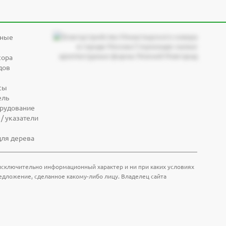
дные
сора
дов
сы
ель
орудование
/ указатели
для дерева
т исключительно информационный характер и ни при каких условиях
едложение, сделанное какому-либо лицу. Владелец сайта