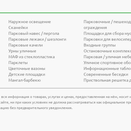
Наружное освещение
Парковочные / пешехо
Скамейки
ограждения
Парковый навес / пергола
Площадки для сбора му
Парковые лежаки / шезлонги
Парковки для велосипе
Парковые качели
Входные группы
Урны уличные
Остановочные комплек
МАФ из стеклопластика
Парковая / уличная меб
Парклеты
Уличное спортивное об
Цветочные вазоны
Информационные табло 
Детские площадки
Современные беседки
Мангал-барбекю
Приствольная решетка 
 вся информация о товарах, услугах и ценах, предоставленная на нём, носи
айте, ни при каких условиях не должна рассматриваться как официальное пр
мацию без предварительного уведомления.