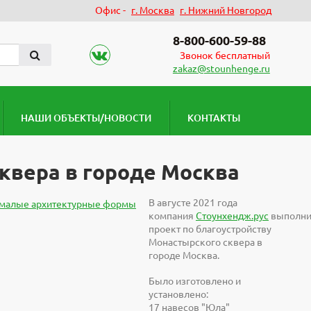
Офис -
г. Москва
г. Нижний Новгород
8-800-600-59-88
Звонок бесплатный
zakaz@stounhenge.ru
НАШИ ОБЪЕКТЫ/НОВОСТИ
КОНТАКТЫ
квера в городе Москва
В августе 2021 года
компания
Стоунхендж.рус
выполни
проект по благоустройству
Монастырского сквера в
городе Москва.
Было изготовлено и
установлено:
17 навесов "Юла"